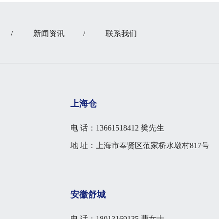
/
新闻资讯
/
联系我们
上海仓
电 话：13661518412 樊先生
地 址：上海市奉贤区范家桥水墩村817号
安徽舒城
电 话：18013169135 曹女士