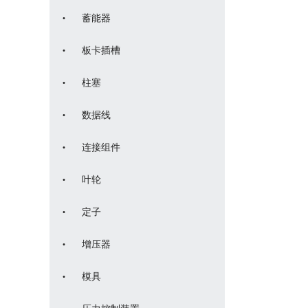
·
蓄能器
·
板卡插槽
·
柱塞
·
数据线
·
连接组件
·
叶轮
·
定子
·
增压器
·
模具