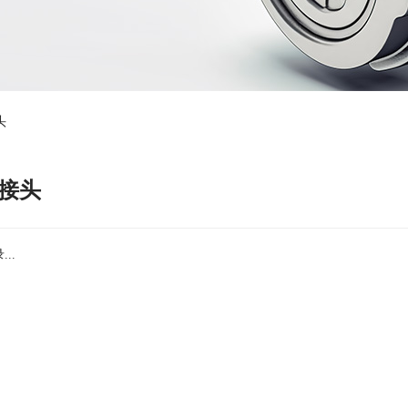
头
接头
..