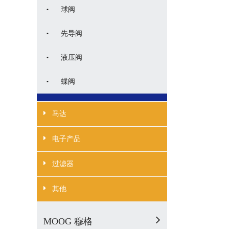
·
球阀
·
先导阀
·
液压阀
·
蝶阀
马达
电子产品
过滤器
其他
MOOG 穆格