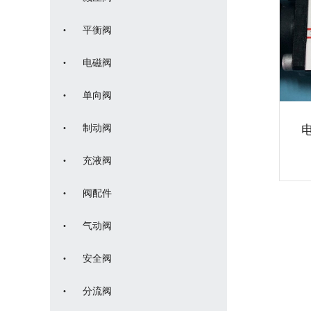
·
平衡阀
·
电磁阀
·
单向阀
·
制动阀
电
·
充液阀
·
阀配件
·
气动阀
·
安全阀
·
分流阀