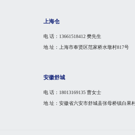
上海仓
电 话：13661518412 樊先生
地 址：上海市奉贤区范家桥水墩村817号
安徽舒城
电 话：18013169135 曹女士
地 址：安徽省六安市舒城县张母桥镇白果