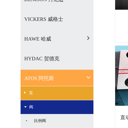
VICKERS 威格士
HAWE 哈威
HYDAC 贺德克
ATOS 阿托斯
泵
阀
直动
·
比例阀