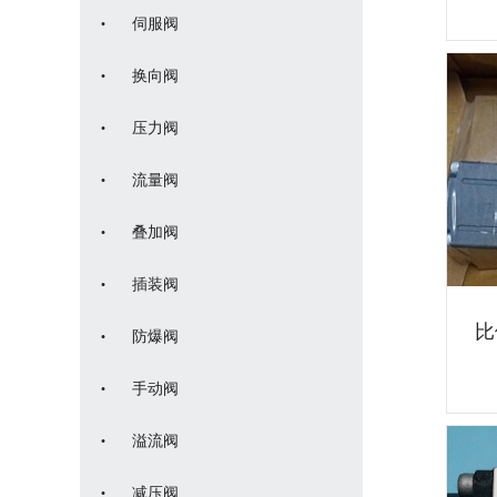
·
伺服阀
·
换向阀
·
压力阀
·
流量阀
·
叠加阀
·
插装阀
比
·
防爆阀
·
手动阀
·
溢流阀
·
减压阀