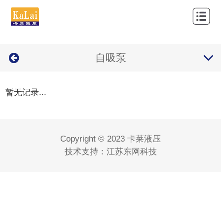
网
站
关
首
自吸泵
于
产
页
我
品
新
暂无记录...
们
中
闻
应
心
资
用
经
Copyright © 2023 卡莱液压
讯
案
营
联
技术支持：
江苏东网科技
例
品
系
牌
我
们