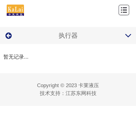
网
站
关
首
执行器
于
产
页
我
品
新
暂无记录...
们
中
闻
应
心
资
用
经
Copyright © 2023 卡莱液压
讯
案
营
联
技术支持：
江苏东网科技
例
品
系
牌
我
们