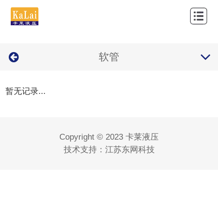
网
站
关
首
软管
于
产
页
我
品
新
暂无记录...
们
中
闻
应
心
资
用
经
Copyright © 2023 卡莱液压
讯
案
营
联
技术支持：
江苏东网科技
例
品
系
牌
我
们