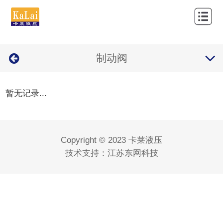
网
站
关
首
制动阀
于
产
页
我
品
新
暂无记录...
们
中
闻
应
心
资
用
经
Copyright © 2023 卡莱液压
讯
案
营
联
技术支持：
江苏东网科技
例
品
系
牌
我
们