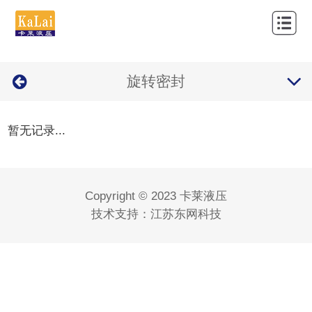
网
站
关
首
旋转密封
于
产
页
我
品
新
暂无记录...
们
中
闻
应
心
资
用
经
Copyright © 2023 卡莱液压
讯
案
营
联
技术支持：
江苏东网科技
例
品
系
牌
我
们