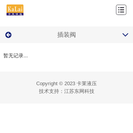
网
站
关
首
插装阀
于
产
页
我
品
新
暂无记录...
们
中
闻
应
心
资
用
经
Copyright © 2023 卡莱液压
讯
案
营
联
技术支持：
江苏东网科技
例
品
系
牌
我
们