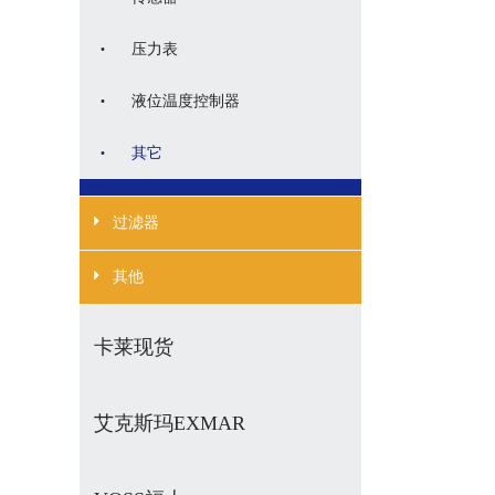
·
压力表
·
液位温度控制器
·
其它
过滤器
其他
卡莱现货
艾克斯玛EXMAR