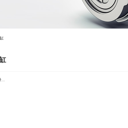
缸
缸
..