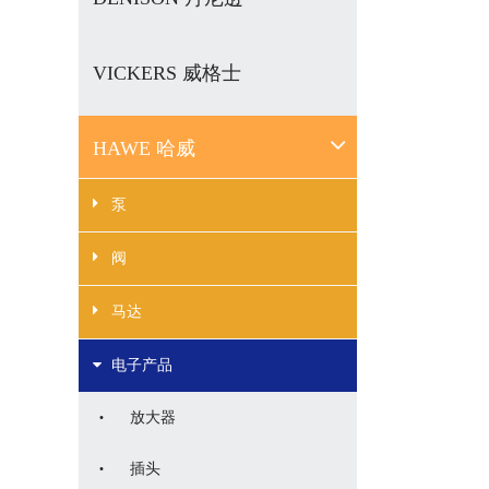
VICKERS 威格士
HAWE 哈威
泵
阀
马达
电子产品
·
放大器
·
插头