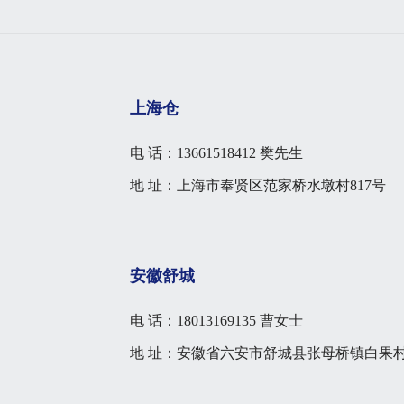
上海仓
电 话：13661518412 樊先生
地 址：上海市奉贤区范家桥水墩村817号
安徽舒城
电 话：18013169135 曹女士
地 址：安徽省六安市舒城县张母桥镇白果