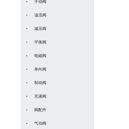
·
手动阀
·
溢流阀
·
减压阀
·
平衡阀
·
电磁阀
·
单向阀
·
制动阀
·
充液阀
·
阀配件
·
气动阀