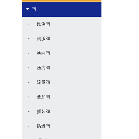
阀
·
比例阀
·
伺服阀
·
换向阀
·
压力阀
·
流量阀
·
叠加阀
·
插装阀
·
防爆阀