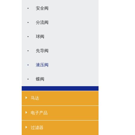
·
安全阀
·
分流阀
·
球阀
·
先导阀
·
液压阀
·
蝶阀
马达
电子产品
过滤器